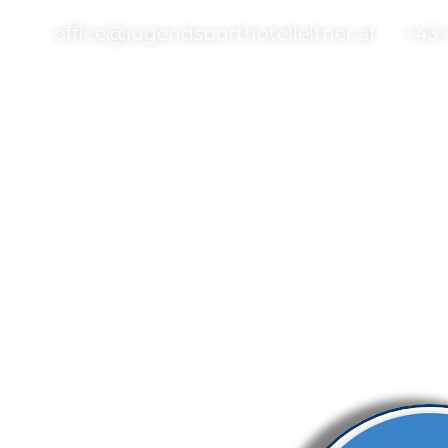
content
office@jugendsporthotelleitner.at
+43 