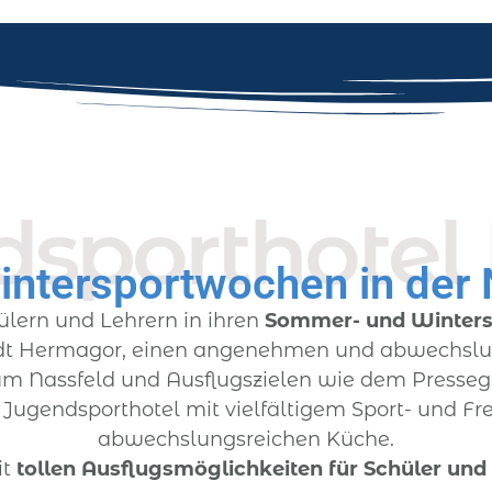
sporthotel 
ntersportwochen in der 
ülern und Lehrern in ihren
Sommer- und Winter
dt Hermagor, einen angenehmen und abwechslun
um Nassfeld und Ausflugszielen wie dem Presseg
Jugendsporthotel mit vielfältigem Sport- und F
abwechslungsreichen Küche.
it
tollen Ausflugsmöglichkeiten für Schüler und