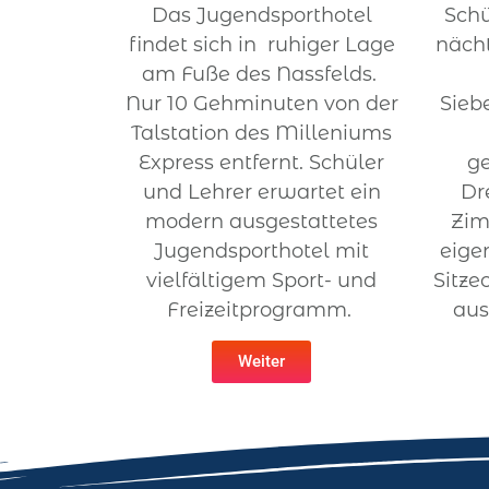
Das Jugendsporthotel
Schü
findet sich in ruhiger Lage
näch
am Fuße des Nassfelds.
Nur 10 Gehminuten von der
Sieb
Talstation des Milleniums
Express entfernt. Schüler
ge
und Lehrer erwartet ein
Dr
modern ausgestattetes
Zim
Jugendsporthotel mit
eige
vielfältigem Sport- und
Sitze
Freizeitprogramm.
aus
Weiter