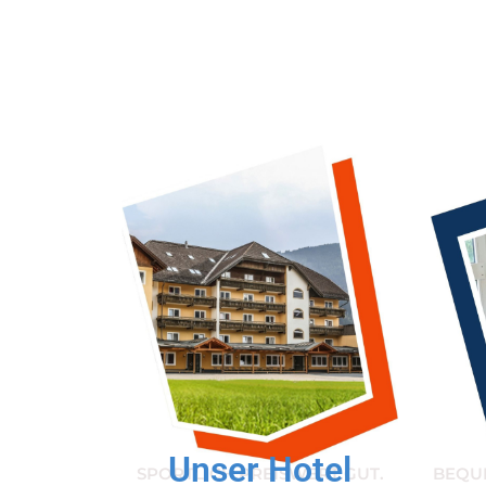
Unser Hotel
SPORTLICH.PREISWERT.GUT.
BEQU