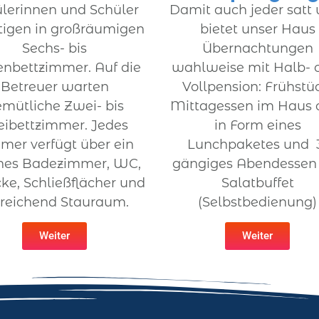
lerinnen und Schüler
Damit auch jeder satt 
tigen in großräumigen
bietet unser Haus
Sechs- bis
Übernachtungen
enbettzimmer. Auf die
wahlweise mit Halb- 
Betreuer warten
Vollpension: Frühstü
mütliche Zwei- bis
Mittagessen im Haus 
eibettzimmer. Jedes
in Form eines
mer verfügt über ein
Lunchpaketes und 
nes Badezimmer, WC,
gängiges Abendessen
cke, Schließflächer und
Salatbuffet
reichend Stauraum.
(Selbstbedienung)
Weiter
Weiter